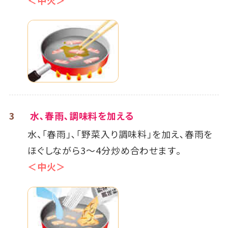
3
水､春雨､調味料を加える
水、「春雨」､「野菜入り調味料」を加え､春雨を
ほぐしながら3～4分炒め合わせます｡
＜中火＞