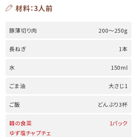
材料：3人前
豚薄切り肉
200～250g
長ねぎ
1本
水
150ml
ごま油
大さじ1
ご飯
どんぶり3杯
韓の食菜
1パック
ゆず塩チャプチェ