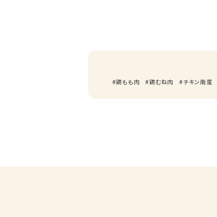
鶏もも肉
鶏むね肉
チキン南蛮