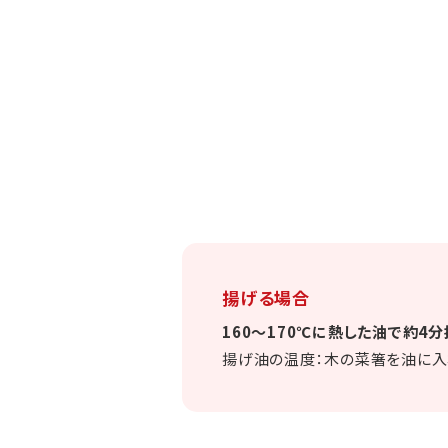
揚げる場合
160～170℃に熱した油で約4
揚げ油の温度：木の菜箸を油に入れ