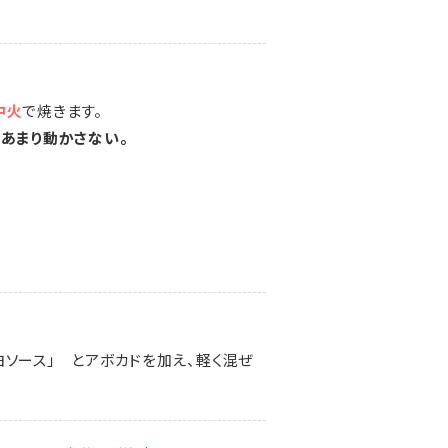
中火
で焼きます。
をあまり動かさない。
ソース」 とアボカドを加え、軽く混ぜ