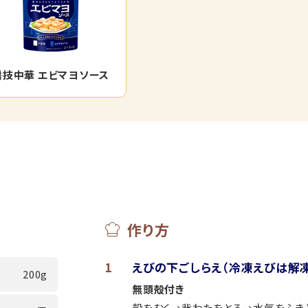
醤技中華 エビマヨソース
作り方
1
えびの下ごしらえ
（冷凍えびは解
200g
無頭殻付き
殻をむく→背わたをとる→水気をふき