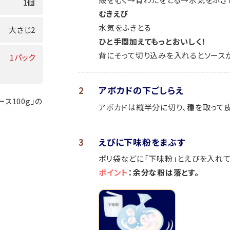
1個
むきえび
水気をふきとる
大さじ2
ひと手間加えてもっとおいしく！
背にそって切り込みを入れるとソース
1パック
2
アボカドの下ごしらえ
ス100g」の
アボカドは縦半分に切り、種を取って皮
3
えびに下味粉をまぶす
ポリ袋などに「下味粉」とえびを入れて
ポイント
：余分な粉は落とす。