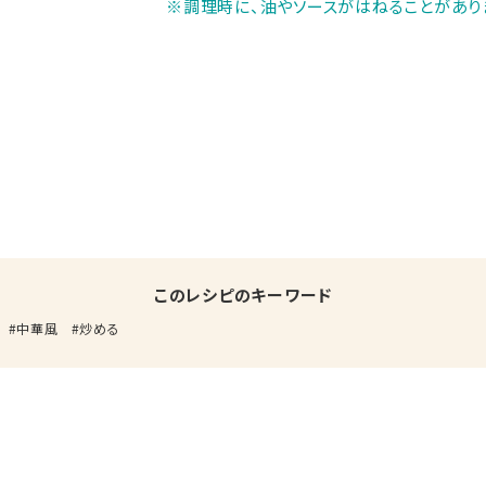
※調理時に、油やソースがはねることがあり
このレシピのキーワード
中華風
炒める