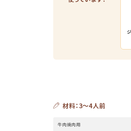
ジ
材料：3～4人前
牛肉焼肉用