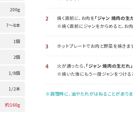
200g
2
焼く直前に、お肉を
「ジャン 焼肉の生
7～8本
※焼く直前にジャンをからめると、お肉
1個
3
ホットプレートでお肉と野菜を焼きます
2個
4
火が通ったら、
「ジャン 焼肉の生だれ」
1/8個
※焼いた後にもう一度ジャンをつける
1/2本
※調理時に、油やたれがはねることがありま
約160g