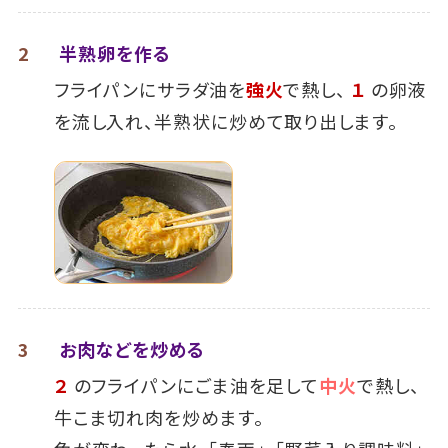
2
半熟卵を作る
フライパンにサラダ油を
強火
で熱し、
１
の卵液
を流し入れ、半熟状に炒めて取り出します。
3
お肉などを炒める
２
のフライパンにごま油を足して
中火
で熱し、
牛こま切れ肉を炒めます。