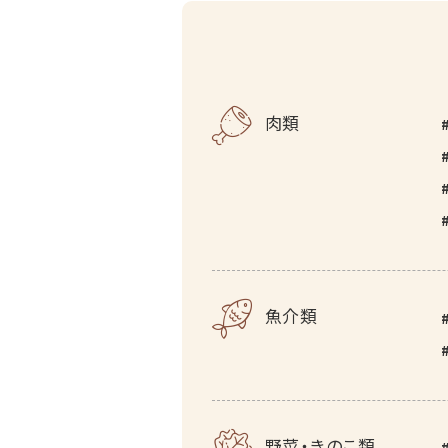
肉類
魚介類
野菜・きのこ類