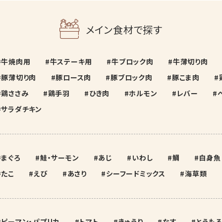
メイン食材で探す
牛焼肉用
牛ステーキ用
牛ブロック肉
牛薄切り肉
豚薄切り肉
豚ロース肉
豚ブロック肉
豚こま肉
鶏ささみ
鶏手羽
ひき肉
ホルモン
レバー
サラダチキン
まぐろ
鮭・サーモン
あじ
いわし
鯛
白身魚
たこ
えび
あさり
シーフードミックス
海草類
ピーマン・パプリカ
トマト
きゅうり
なす
とうもろ