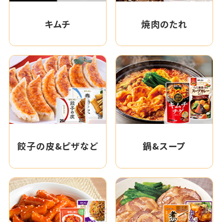
キムチ
焼肉のたれ
餃子の皮&ピザなど
鍋&スープ