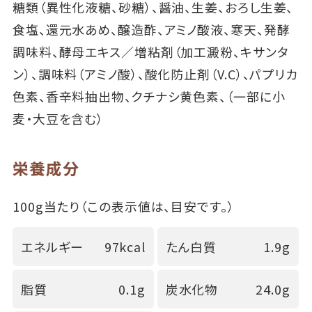
糖類（異性化液糖、砂糖）、醤油、生姜、おろし生姜、
食塩、還元水あめ、醸造酢、アミノ酸液、寒天、発酵
調味料、酵母エキス／増粘剤（加工澱粉、キサンタ
ン）、調味料（アミノ酸）、酸化防止剤（V.C）、パプリカ
色素、香辛料抽出物、クチナシ黄色素、（一部に小
麦・大豆を含む）
栄養成分
100g当たり（この表示値は、目安です。）
エネルギー
97kcal
たん白質
1.9g
脂質
0.1g
炭水化物
24.0g