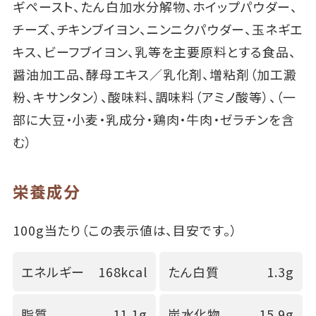
ギペースト、たん白加水分解物、ホイップパウダー、
チーズ、チキンブイヨン、ニンニクパウダー、玉ネギエ
キス、ビーフブイヨン、乳等を主要原料とする食品、
醤油加工品、酵母エキス／乳化剤、増粘剤（加工澱
粉、キサンタン）、酸味料、調味料（アミノ酸等）、（一
部に大豆・小麦・乳成分・鶏肉・牛肉・ゼラチンを含
む）
栄養成分
100g当たり（この表示値は、目安です。）
エネルギー
168kcal
たん白質
1.3g
脂質
11.1g
炭水化物
15.9g