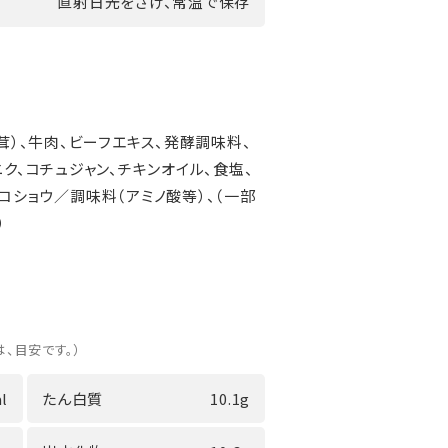
直射日光をさけ、常温で保存
茸）、牛肉、ビーフエキス、発酵調味料、
ク、コチュジャン、チキンオイル、食塩、
コショウ／調味料（アミノ酸等）、（一部
）
は、目安です。）
l
たん白質
10.1g