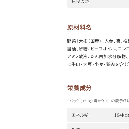
保存方法
原材料名
野菜（大根（国産）、人参、筍、椎
醤油、砂糖、ビーフオイル、ニンニ
アミノ酸液、たん白加水分解物、
に牛肉・大豆・小麦・鶏肉を含む
栄養成分
1パック（350g）当たり （この表示値
エネルギー
194kca