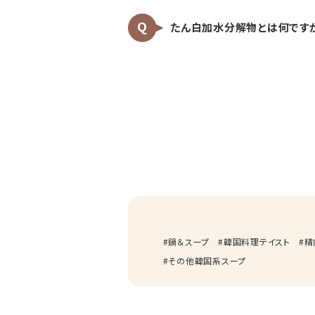
たん白加水分解物とは何です
鍋＆スープ
韓国料理テイスト
精
その他韓国系スープ