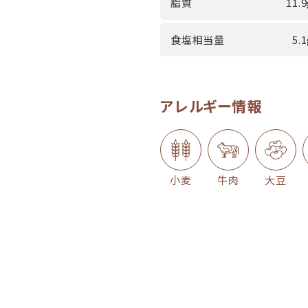
脂質
11.
食塩相当量
5.
アレルギー情報
小麦
牛肉
大豆