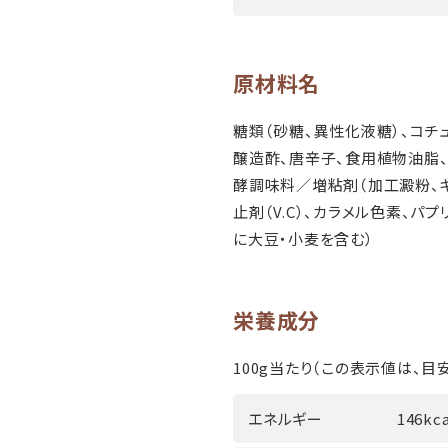
原材料名
糖類（砂糖、異性化液糖）、コチュ
醸造酢、唐辛子、食用植物油脂、
酵調味料／増粘剤（加工澱粉、キ
止剤（V.C）、カラメル色素、パ
に大豆・小麦を含む）
栄養成分
100g当たり（この表示値は、目安
エネルギー
146kca