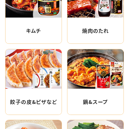
キムチ
焼肉のたれ
餃子の皮&ピザなど
鍋&スープ