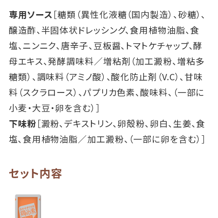
専用ソース
［糖類（異性化液糖（国内製造）、砂糖）、
醸造酢、半固体状ドレッシング、食用植物油脂、食
塩、ニンニク、唐辛子、豆板醤、トマトケチャップ、酵
母エキス、発酵調味料／増粘剤（加工澱粉、増粘多
糖類）、調味料（アミノ酸）、酸化防止剤（V.C）、甘味
料（スクラロース）、パプリカ色素、酸味料、（一部に
小麦・大豆・卵を含む）］
下味粉
［澱粉､デキストリン､卵殻粉､卵白､生姜､食
塩､食用植物油脂／加工澱粉、（一部に卵を含む）］
セット内容