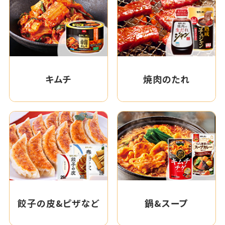
キムチ
焼肉のたれ
餃子の皮&ピザなど
鍋&スープ