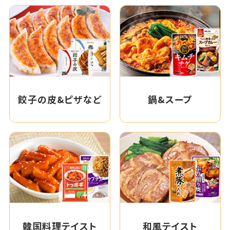
餃子の皮&ピザなど
鍋&スープ
韓国料理テイスト
和風テイスト