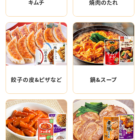
キムチ
焼肉のたれ
餃子の皮&ピザなど
鍋&スープ