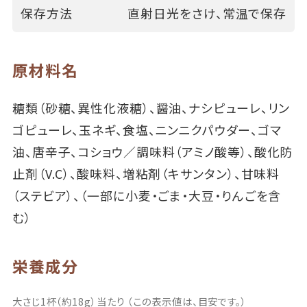
保存方法
直射日光をさけ、常温で保存
原材料名
糖類（砂糖、異性化液糖）、醤油、ナシピューレ、リン
ゴピューレ、玉ネギ、食塩、ニンニクパウダー、ゴマ
油、唐辛子、コショウ／調味料（アミノ酸等）、酸化防
止剤（V.C）、酸味料、増粘剤（キサンタン）、甘味料
（ステビア）、（一部に小麦・ごま・大豆・りんごを含
む）
栄養成分
大さじ1杯（約18g）当たり （この表示値は、目安です。）