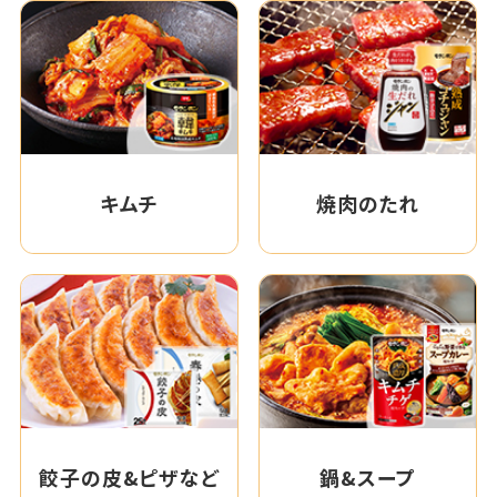
キムチ
焼肉のたれ
餃子の皮&ピザなど
鍋&スープ