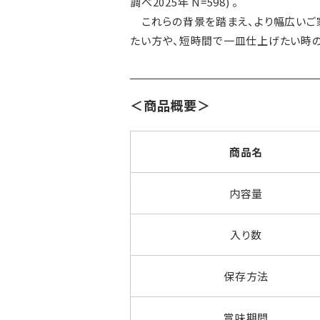
調べ2025年 N=598) 。
これらの背景を踏まえ、より幅広いご家
たい方や、短時間で一皿仕上げたい時の
＜商品概要＞
商品名
内容量
入り数
保存方法
賞味期間