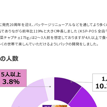
月に発売20周年を迎え、パッケージリニューアルなどを通してより多
りながら前年比119%と大きく伸長しました (KSP-POS 全店千人
菜チャプチェ175g」は2～3人前を想定しておりますが4人以上で
多くの世帯で楽しんでいただけるようLパックの開発をしました。