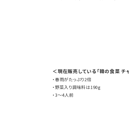
＜現在販売している「韓の食菜 チャ
・春雨がたっぷり2倍
・野菜入り調味料は190g
・3～4人前