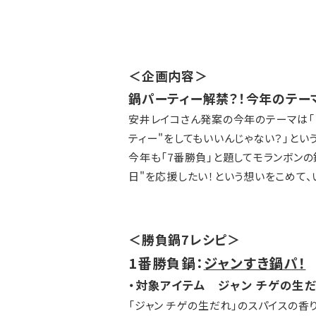
＜企画内容＞
鍋パーティー解禁？！今年のテーマ
安井レイコさん発案の今年のテーマは「
ティー"をしてもいいんじゃない？」とい
今年も「7番勝負」と題してモランボン
日"を応援したい！という想いをこめて
＜勝負鍋7レシピ＞
1番勝負鍋：
ジャンすき鍋パ！
・対象アイテム ジャン チゲの生
「ジャン チゲの生だれ」のスパイスの香