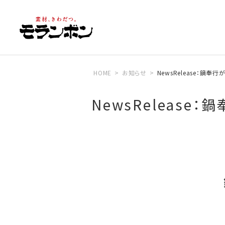
HOME
お知らせ
NewsRelease：鍋奉
NewsRelease