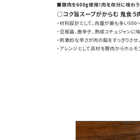
■豚肉を600g使用！肉を存分に味わう
○コク旨スープがからむ 鬼食う
・材料設計として、肉量が最も多い500～
・豆板醤、唐辛子、熟成コチュジャンに
・刺激的な辛さが肉の脂をすっきりさせ
・アレンジとして具材を豚肉からホルモ