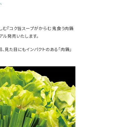
い
しむ『コク旨スープがからむ 鬼食う肉鍋
ーアル発売いたします。
、見た目にもインパクトのある「肉鍋」