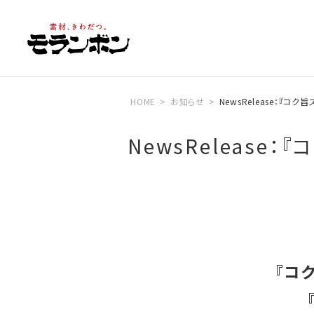
HOME
お知らせ
NewsRelease：『
NewsReleas
『コ