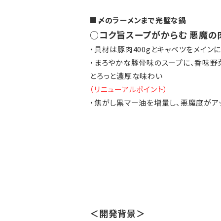
■〆のラーメンまで完璧な鍋
○コク旨スープがからむ 悪魔の
・具材は豚肉400gとキャベツをメイン
・まろやかな豚骨味のスープに、香味野
とろっと濃厚な味わい
（リニューアルポイント）
・焦がし黒マー油を増量し、悪魔度がア
＜開発背景＞