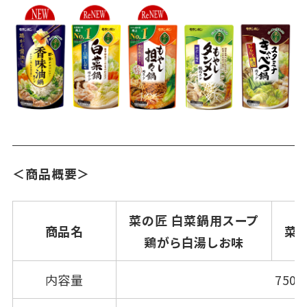
＜商品概要＞
菜の匠 白菜鍋用スープ
商品名
菜
鶏がら白湯しお味
内容量
750g