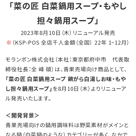
「菜の匠 白菜鍋用スープ・もやし
担々鍋用スープ」
2023年8月10日（木）リニューアル発売
※
（KSP-POS 全店千人金額（全国） 22年 1ｰ12月）
モランボン株式会社（本社：東京都府中市 代表取
締役社長：全 峰 碩）は、青果売場向け商品として、
「菜の匠 白菜鍋用スープ 鶏がら白湯しお味・もや
し担々鍋用スープ」
を8月10日（木）よりリニューア
ル発売いたします。
＜開発背景＞
青果売場向けの鍋用調味料は野菜素材がメインと
なる鍋（白菜鍋のような）カテゴリーが多く、なかで