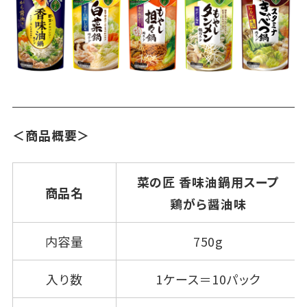
＜商品概要＞
菜の匠 香味油鍋用スープ
商品名
鶏がら醤油味
内容量
750g
入り数
1ケース＝10パック