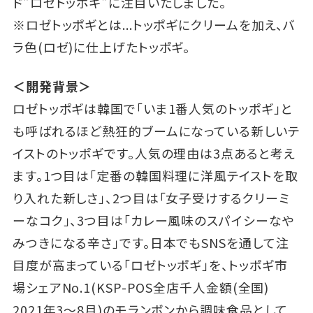
ド"ロゼトッポギ"に注目いたしました。
※ロゼトッポギとは...トッポギにクリームを加え、バ
ラ色(ロゼ)に仕上げたトッポギ。
＜開発背景＞
ロゼトッポギは韓国で「いま1番人気のトッポギ」と
も呼ばれるほど熱狂的ブームになっている新しいテ
イストのトッポギです。人気の理由は3点あると考え
ます。1つ目は「定番の韓国料理に洋風テイストを取
り入れた新しさ」、2つ目は「女子受けするクリーミ
ーなコク」、3つ目は「カレー風味のスパイシーなや
みつきになる辛さ」です。日本でもSNSを通して注
目度が高まっている「ロゼトッポギ」を、トッポギ市
場シェアNo.1(KSP-POS全店千人金額(全国)
2021年3～8月)のモランボンから調味食品として