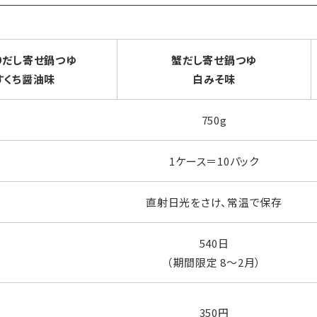
りだし寄せ鍋つゆ
蟹だし寄せ鍋つゆ
すくち醤油味
白みそ味
750g
1ケース＝10パック
直射日光をさけ、常温で保存
540日
（期間限定 8～2月）
350円