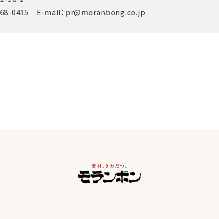
368-0415 E-mail：
pr@moranbong.co.jp