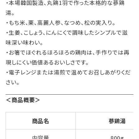
・本場韓国製造、丸鶏1羽で作った本格的な蔘鶏
湯。
・もち米、栗、高麗人参、なつめ、松の実入り。
・生姜、こしょう、にんにくで調味したシンプルで滋
味深い味わい。
・お箸でほぐれるほろほろの鶏肉は、手作りでは再
現しにくい価値あるおいしさです。
・電子レンジまたは湯煎で温めてお召しあがりくだ
さい。
＜商品概要＞
商品名
蔘鶏湯
内容量
800g