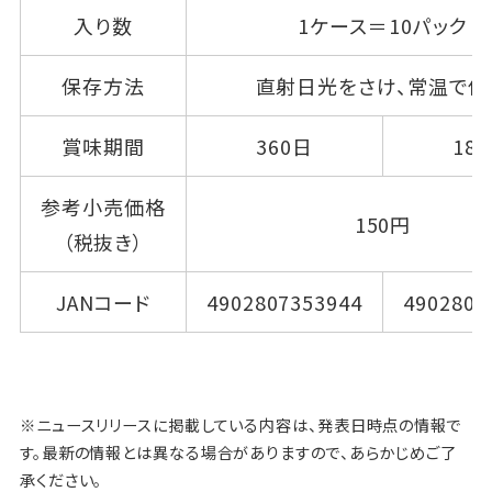
入り数
1ケース＝10パック
保存方法
直射日光をさけ、常温で保
賞味期間
360日
18
参考小売価格
150円
（税抜き）
JANコード
4902807353944
4902807
※ニュースリリースに掲載している内容は、発表日時点の情報で
す。最新の情報とは異なる場合がありますので、あらかじめご了
承ください。