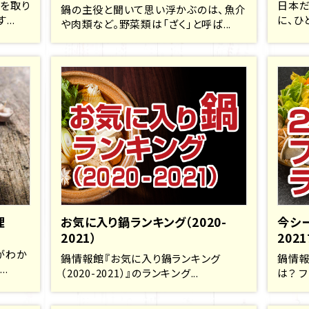
理を取り
日本だ
鍋の主役と聞いて思い浮かぶのは、魚介
..
に、ひ
や肉類など。野菜類は「ざく」と呼ば...
理
お気に入り鍋ランキング（2020-
今シ
2021）
202
がわか
鍋情報館『お気に入り鍋ランキング
鍋情報
.
（2020-2021）』のランキング...
は？ フ