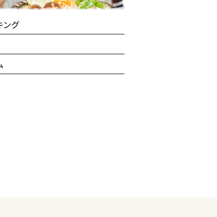
キング
ム