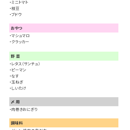
・ミニトマト
・枝豆
・ブドウ
おやつ
・マシュマロ
・クラッカー
野 菜
・レタス（サンチュ）
・ピーマン
・なす
・玉ねぎ
・しいたけ
〆 用
・肉巻きおにぎり
調味料