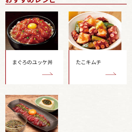
まぐろのユッケ丼
たこキムチ