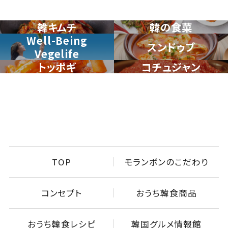
韓キムチ
韓の食菜
Well-Being
スンドゥブ
Vegelife
トッポギ
コチュジャン
TOP
モランボンのこだわり
コンセプト
おうち韓食商品
おうち韓食レシピ
韓国グルメ情報館