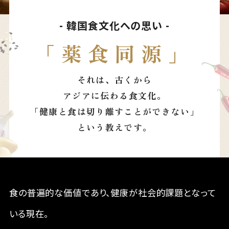
- 韓国食文化への思い -
Close
「薬食同源」
それは、古くから
アジアに伝わる食文化。
「健康と食は切り離すことができない」
という教えです。
食の普遍的な価値であり、健康が社会的課題となって
いる現在。