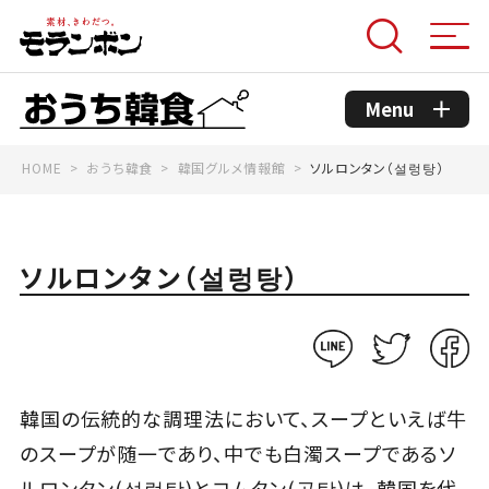
Menu
HOME
おうち韓食
韓国グルメ情報館
ソルロンタン（설렁탕）
モランボンのこだわり
コンセプト
ソルロンタン（설렁탕）
おうち韓食商品
おうち韓食レシピ
韓国の伝統的な調理法において、スープといえば牛
のスープが随一であり、中でも白濁スープであるソ
韓国グルメ情報館
ルロンタン(설렁탕)とコムタン(곰탕)は、韓国を代