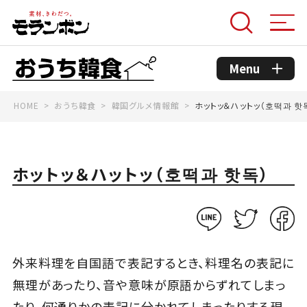
Menu
HOME
おうち韓食
韓国グルメ情報館
ホットッ＆ハットッ（호떡과 핫
モランボンのこだわり
コンセプト
ホットッ＆ハットッ（호떡과 핫독）
おうち韓食商品
おうち韓食レシピ
外来料理を自国語で表記するとき、料理名の表記に
無理があったり、音や意味が原語からずれてしまっ
韓国グルメ情報館
たり、何通りかの表記に分かれてしまったりする現