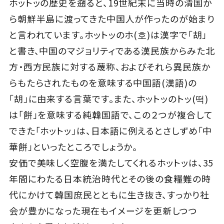
ホットッの歴史を遡ると、19世紀末に当時の清国か
ら朝鮮半島に渡ってきた中国人が作ったのが始まり
と言われています。ホットッのホ(호)は漢字で「胡」
と書き、中国のマジョリティである漢民族からみた北
方・西方民族に対する蔑称、およびそれら異民族か
らもたらされたものを意味する中国語(漢語)の
「胡」に由来する言葉です。また、ホットッのトッ(떡)
は「餅」を意味する純韓国語で、この２つが複合して
できた「ホットッ」は、日本語に例えるとさしずめ「中
華餅」といったところでしょうか。
安価で美味しく空腹を満たしてくれるホットッは、35
年間にわたる日本統治時代とその後の食糧難の時
代にかけて韓国庶民とともに生き抜き、すっかり社
会が豊かになった現在もイメージを更新しつつ