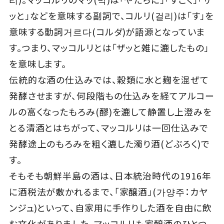
ッと」などを意味する副詞で、コルリ(걸리)は「す」を
Close
意味する動詞거르다(コルダ)が語源となっていま
す。つまり、マッコルリとは「ザッと雑に漉したもの」
を意味します。
伝統的な酒の仕込みでは、穀類に水と麹を混ぜて
発酵させますが、何段階もの仕込みを経てアルコー
ルの高くなったもろみ(醪)を漉して静置し上澄みを
とる清酒とはちがって、マッコルリは一回仕込みで
発酵途上のもろみを粗く漉した濁り酒(どぶろく)で
す。
そもそも朝鮮半島の酒は、日本統治時代の1916年
に酒税法が敷かれるまで、「家醸酒」(가양주：カヤ
ンジュ)といって、自家用に手作りした酒を自由に飲
む文化がありました。マッコルリも家醸酒のひとつ