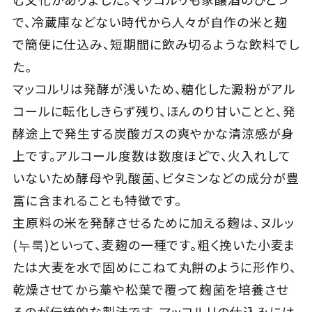
で、冷蔵庫などない時代から人々が自作の米と麹
で簡便に仕込み、短期間に飲み切るような飲料でし
た。
マッコルリは発酵が浅いため、糖化した澱粉がアル
コールに転化しきらず残り、ほんのり甘いことと、発
酵途上で発生する炭酸ガスの爽やかな清涼感が身
上です。アルコール度数は数度ほどで、火入れして
いないため酵母や乳酸菌、ビタミンなどの成分が豊
富に含まれることも特徴です。
主原料の米を発酵させるために加える麹は、ヌルッ
(누룩)といって、麦麹の一種です。粗く挽いた小麦ま
たは大麦を水で固めにこねて丸餅のように形作り、
乾燥させてから藁や松葉で覆って麹菌を培養させ
るのが伝統的な製法です。マッコルリの仕込みには