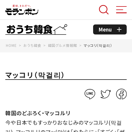
Menu
HOME
おうち韓食
韓国グルメ情報館
マッコリ（막걸리）
モランボンのこだわり
コンセプト
マッコリ（막걸리）
おうち韓食商品
おうち韓食レシピ
韓国のどぶろく・マッコルリ
今や日本でもすっかりおなじみのマッコルリ(막걸
韓国グルメ情報館
리)。マッコルリのマッ(막)は「やたらに」「すごく」「ザ