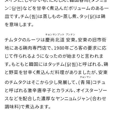
ン：당면)などを甘辛く煮込んだボリュームのある一
Close
皿です。チム(찜)は蒸しもの・蒸し煮、タッ(닭)は鶏
を意味します。
キョンサンプット
アンドン
チムタクのルーツは
慶尚北道
安東
。安東の旧市街
地にある鶏肉専門店で、1980年ごろ客の要求に応
じて作られるようになったのが始まりと言われま
す。もともと韓国にはタッチム(닭찜)と呼ばれる、鶏
と野菜を甘辛く煮込んだ料理がありましたが、安東
チョンヤン
のチムタクはそこから少し発展して、(
青陽
)コチュ
と呼ばれる激辛唐辛子とカラメル、オイスターソー
スなどを配合した濃厚なヤンニョムジャン(合わせ
調味料)で煮込みます。