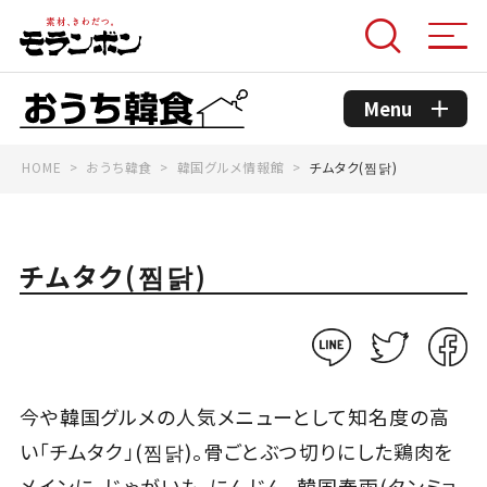
Menu
HOME
おうち韓食
韓国グルメ情報館
チムタク(찜닭)
モランボンのこだわり
コンセプト
チムタク(찜닭)
おうち韓食商品
おうち韓食レシピ
今や韓国グルメの人気メニューとして知名度の高
い「チムタク」(찜닭)。骨ごとぶつ切りにした鶏肉を
韓国グルメ情報館
メインに、じゃがいも、にんじん、韓国春雨(タンミョ