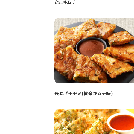
たこキムチ
長ねぎチヂミ(旨辛キムチ味)