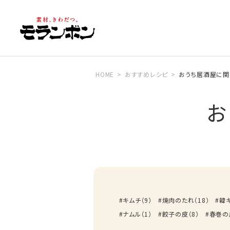
HOME
おすすめレシピ
おうち居酒屋に関
お
キムチ
（
9
）
焼肉のたれ
（
18
）
韓
ナムル
（
1
）
餃子の皮
（
8
）
春巻の