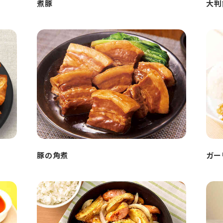
煮豚
大判
豚の角煮
ガー