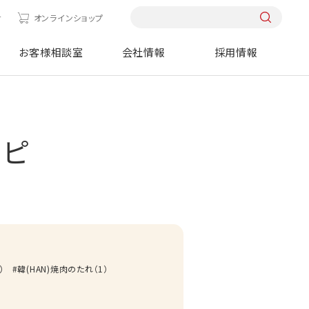
せ
オンラインショップ
お客様相談室
会社情報
採用情報
シピ
）
韓(HAN)焼肉のたれ
（
1
）