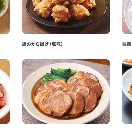
鶏のから揚げ（塩味）
薔薇