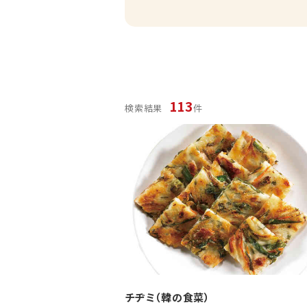
113
検索結果
件
チヂミ（韓の食菜）