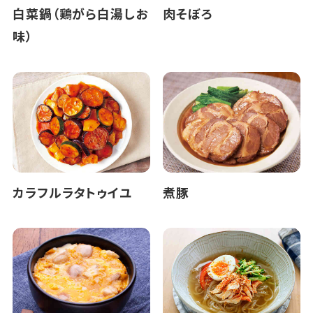
白菜鍋（鶏がら白湯しお
肉そぼろ
味）
カラフルラタトゥイユ
煮豚