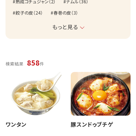
熟成コチュジャン
（
2
）
ナムル
（
36
）
餃子の皮
（
24
）
春巻の皮
（
3
）
もっと見る
858
検索結果
件
ワンタン
豚スンドゥブチゲ