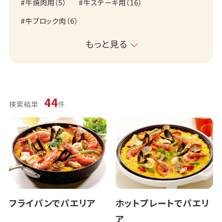
牛焼肉用
（
5
）
牛ステーキ用
（
16
）
牛ブロック肉
（
6
）
もっと見る
44
検索結果
件
フライパンでパエリア
ホットプレートでパエリ
ア