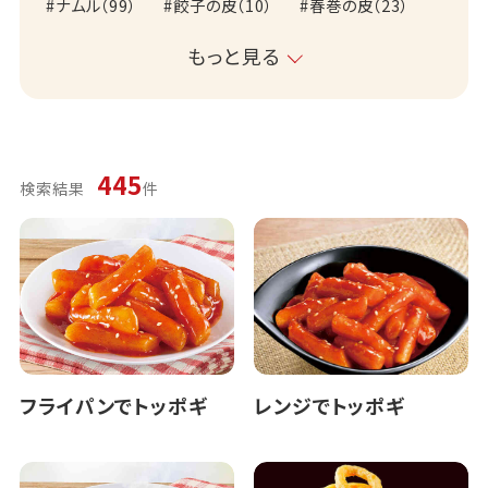
ナムル
（
99
）
餃子の皮
（
10
）
春巻の皮
（
23
）
もっと見る
445
検索結果
件
フライパンでトッポギ
レンジでトッポギ