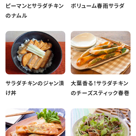
ピーマンとサラダチキン
ボリューム春雨サラダ
のナムル
サラダチキンのジャン漬
大葉香る！サラダチキン
け丼
のチーズスティック春巻