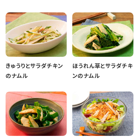
きゅうりとサラダチキン
ほうれん草とサラダチキ
のナムル
ンのナムル