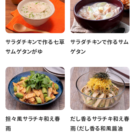
サラダチキンで作る七草
サラダチキンで作るサム
サムゲタンがゆ
ゲタン
担々風サラチキ和え春
だし香るサラチキ和え春
雨
雨（だし香る和風醤油