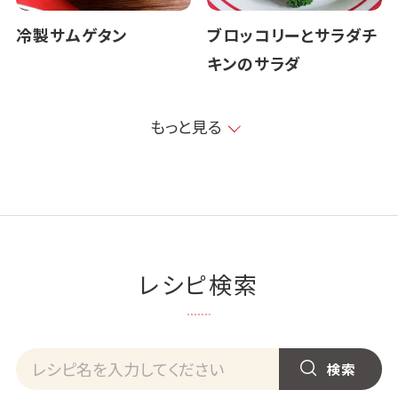
冷製サムゲタン
ブロッコリーとサラダチ
キンのサラダ
もっと見る
レシピ検索