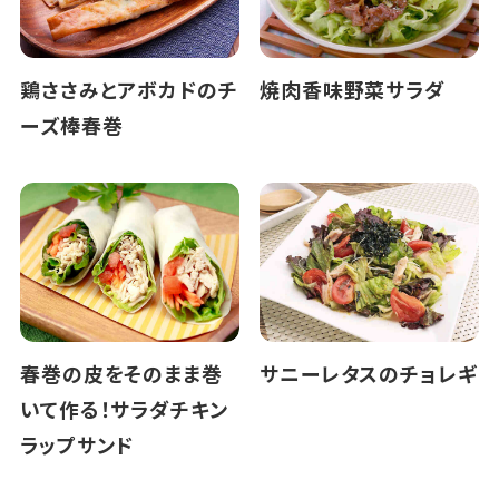
鶏ささみとアボカドのチ
焼肉香味野菜サラダ
ーズ棒春巻
春巻の皮をそのまま巻
サニーレタスのチョレギ
いて作る！サラダチキン
ラップサンド