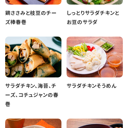
鶏ささみと枝豆のチー
しっとりサラダチキンと
ズ棒春巻
お豆のサラダ
サラダチキン、海苔、チ
サラダチキンそうめん
ーズ、コチュジャンの春
巻