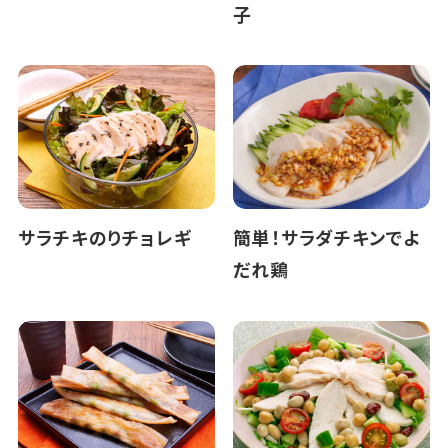
子
サラチキのりチョレギ
簡単！サラダチキンでよ
だれ鶏