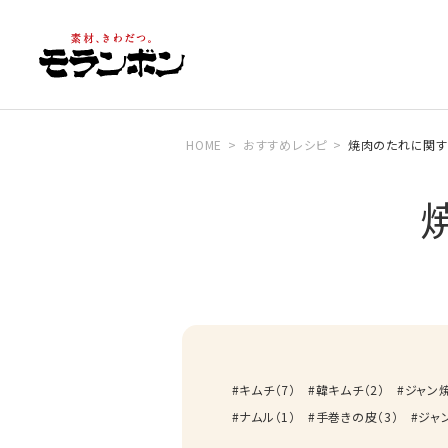
HOME
おすすめレシピ
焼肉のたれに関す
キムチ
（
7
）
韓キムチ
（
2
）
ジャン
ナムル
（
1
）
手巻きの皮
（
3
）
ジャ