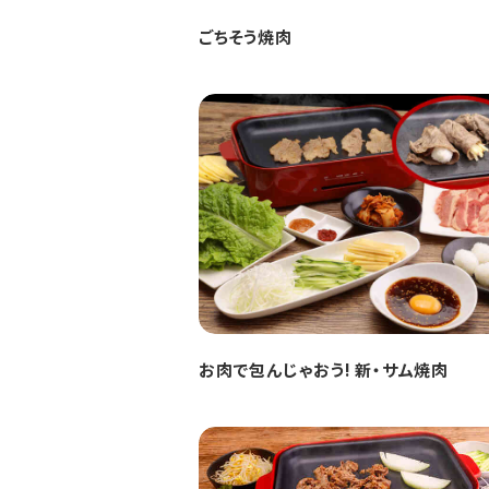
ごちそう焼肉
お肉で包んじゃおう! 新・サム焼肉