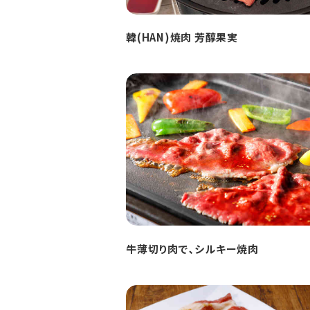
韓(HAN)焼肉 芳醇果実
牛薄切り肉で､シルキー焼肉