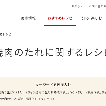
お知らせ
お問い合わ
商品情報
おすすめレシピ
知る・楽しむ
るレシピ
焼肉のたれに関するレシ
キーワードで絞り込む
焼肉の生だれ
（
87
）
ジャン焼肉の生だれ熟成コチュジャン
（
25
）
熟成コチュジ
ン焼肉の生だれ和牛専用
（
4
）
キンパ
（
1
）