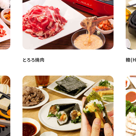
とろろ焼肉
韓(