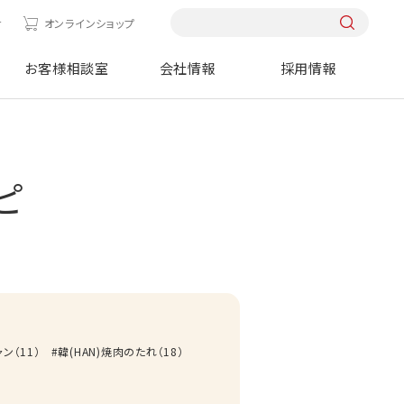
せ
オンラインショップ
お客様相談室
会社情報
採用情報
ピ
ャン
（
11
）
韓(HAN)焼肉のたれ
（
18
）