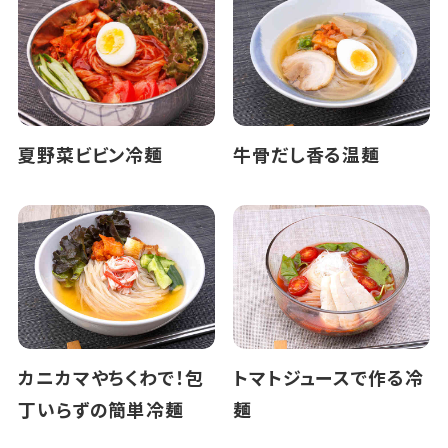
夏野菜ビビン冷麺
牛骨だし香る温麺
カニカマやちくわで！包
トマトジュースで作る冷
丁いらずの簡単冷麺
麺