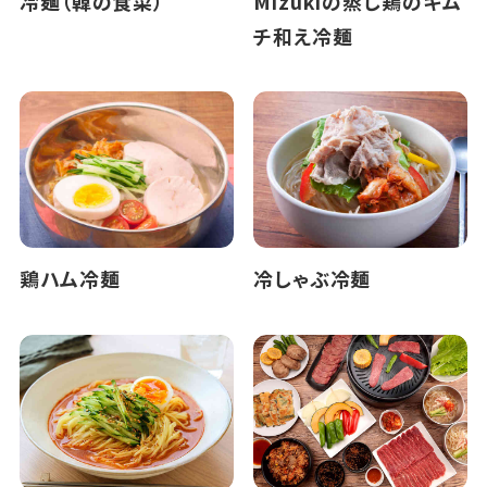
冷麺（韓の食菜）
Mizukiの蒸し鶏のキム
チ和え冷麺
鶏ハム冷麺
冷しゃぶ冷麺