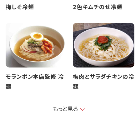
梅しそ冷麺
2色キムチのせ冷麺
モランボン本店監修 冷
梅肉とサラダチキンの冷
麺
麺
もっと見る