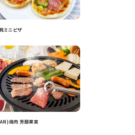
見ミニピザ
HAN)焼肉 芳醇果実