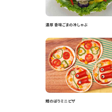
濃厚 香味ごまの冷しゃぶ
鯉のぼりミニピザ