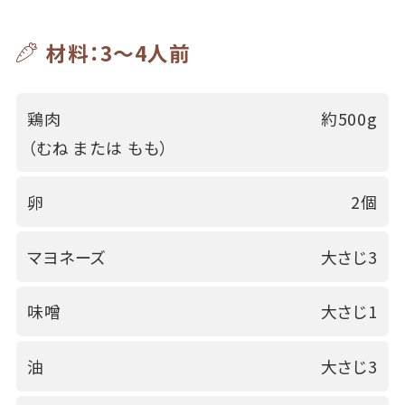
材料：3～4人前
鶏肉
約500g
（むね または もも）
卵
2個
マヨネーズ
大さじ3
味噌
大さじ1
油
大さじ3