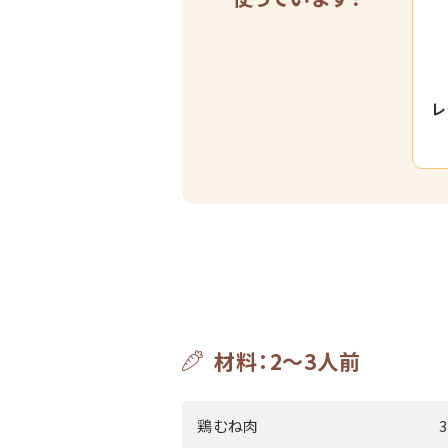
レ
材料：2～3人前
鶏むね肉