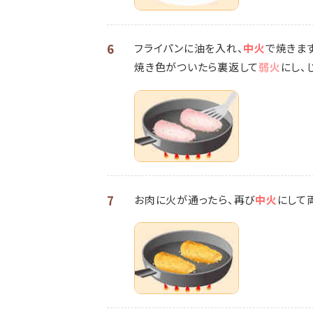
6
フライパンに油を入れ、
中火
で焼きます
焼き色がついたら裏返して
弱火
にし、
7
お肉に火が通ったら、再び
中火
にして