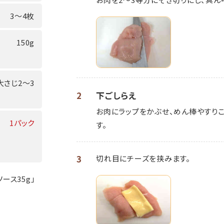
3～4枚
150g
大さじ2～3
2
下ごしらえ
お肉にラップをかぶせ、めん棒やすりこ
1パック
す。
3
切れ目にチーズを挟みます。
ース35g」