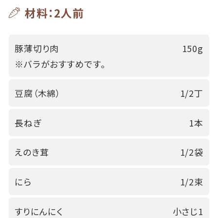
材料：2人前
豚薄切り肉
150g
※バラがおすすめです。
豆腐（木綿）
1/2丁
長ねぎ
1本
えのき茸
1/2袋
にら
1/2束
すりにんにく
小さじ1