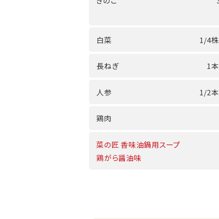
きのこ
白菜
1/4株
長ねぎ
1本
人参
1/2本
鶏肉
菜の匠 香味油鍋用スープ
鶏がら醤油味