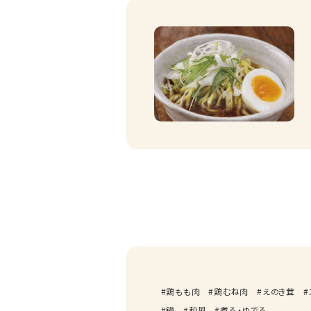
鶏もも肉
鶏むね肉
えのき茸
鍋
和風
煮る・ゆでる