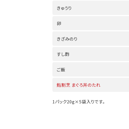
きゅうり
卵
きざみのり
すし酢
ご飯
鮨割烹 まぐろ丼のたれ
1パック20g×5袋入りです。