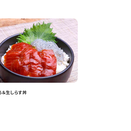
ろ＆生しらす丼