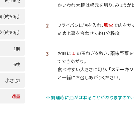
約160g
かいわれ大根は根元を切り、みょうが
個（約50g）
2
フライパンに油を入れ、
強火
で肉をサ
ク（約80g）
※表と裏を合わせて約1分程度
1個
3
お皿に
１
の玉ねぎを敷き、薬味野菜を
てできあがり。
6枚
食べやすい大きさに切り、
「ステーキソ
と一緒にお召しあがりください。
小さじ1
適量
※調理時に油がはねることがありますので、