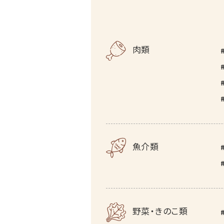
肉類
魚介類
野菜・きのこ類