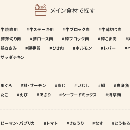
メイン食材で探す
牛焼肉用
牛ステーキ用
牛ブロック肉
牛薄切り肉
豚薄切り肉
豚ロース肉
豚ブロック肉
豚こま肉
鶏ささみ
鶏手羽
ひき肉
ホルモン
レバー
サラダチキン
まぐろ
鮭・サーモン
あじ
いわし
鯛
白身魚
たこ
えび
あさり
シーフードミックス
海草類
ピーマン・パプリカ
トマト
きゅうり
なす
とうもろ