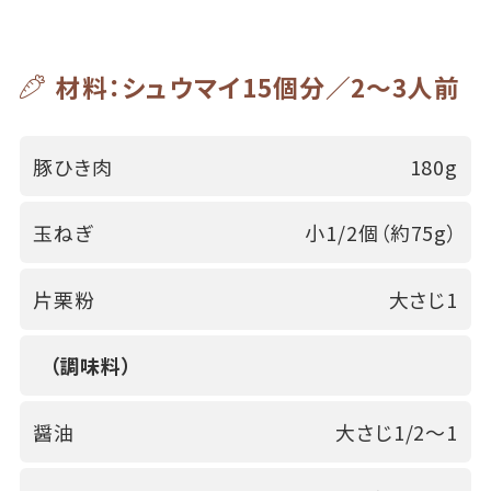
材料：シュウマイ15個分／2～3人前
豚ひき肉
180g
玉ねぎ
小1/2個（約75g）
片栗粉
大さじ1
（調味料）
醤油
大さじ1/2～1