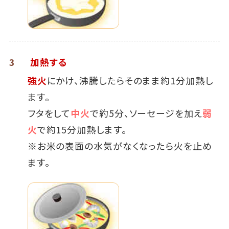
3
加熱する
強火
にかけ、沸騰したらそのまま約1分加熱し
ます。
フタをして
中火
で約5分、ソーセージを加え
弱
火
で約15分加熱します。
※お米の表面の水気がなくなったら火を止め
ます。