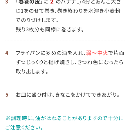
3
「春巻の皮」
に
２
のバナナ1/4分とあんこ大さ
じ1をのせて巻き、巻き終わりを水溶き小麦粉
でのりづけします。
残り3枚分も同様に巻きます。
4
フライパンに多めの油を入れ、
弱～中火
で片面
ずつじっくりと揚げ焼きし、きつね色になったら
取り出します。
5
お皿に盛り付け、きなこをかけてできあがり。
※調理時に、油がはねることがありますので十分に
ご注意ください。